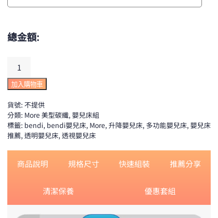
總金額:
More
美
型
加入購物車
碳
貨號:
不提供
纖
分類:
More 美型碳纖
,
嬰兒床組
升
標籤:
bendi
,
bendi嬰兒床
,
More
,
升降嬰兒床
,
多功能嬰兒床
,
嬰兒床
降
推薦
,
透明嬰兒床
,
透視嬰兒床
嬰
兒
商品說明
規格尺寸
快速組裝
推薦分享
床
數
量
清潔保養
優惠套組