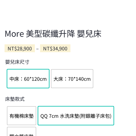
More 美型碳纖升降 嬰兒床
價
NT$
28,900
–
NT$
34,900
格
嬰兒床尺寸
範
圍：
NT$28,900
中床：60*120cm
大床：70*140cm
到
NT$34,900
床墊款式
有機棉床墊
QQ 7cm 水洗床墊(附銀離子床包)