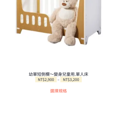
幼單短側欄～變身兒童用.單人床
價
NT$
2,900
–
NT$
3,200
此
格
選擇規格
範
產
圍：
品
NT$2,900
有
到
多
NT$3,200
種