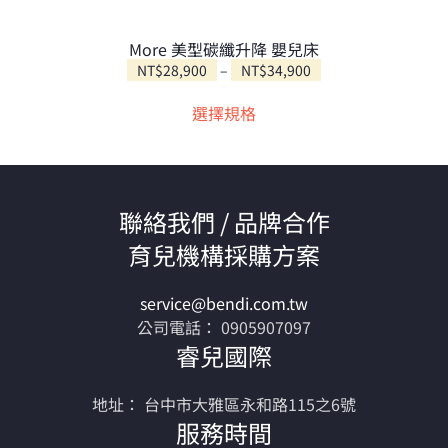
More 美型碳纖升降 嬰兒床
價
NT$
28,900
–
NT$
34,900
此
格
選擇規格
範
產
圍：
品
NT$28,900
有
到
多
NT$34,900
種
聯絡我們 / 品牌合作
款
育兒機構採購方案
式。
可
service@bendi.com.tw
在
公司電話： 0905907097
產
睿兒國際
品
頁
地址： 台中市大雅區永和路115之6號
面
服務時間
選