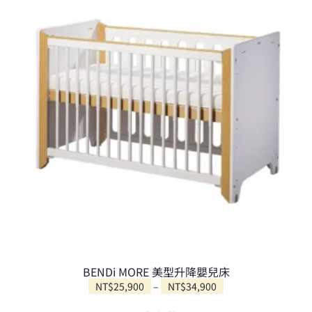
款
式。
可
在
產
品
頁
面
選
擇
選
項
BENDi MORE 美型升降嬰兒床
價
NT$
25,900
–
NT$
34,900
此
格