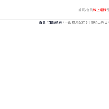
首頁/會員
線上選購
Skip
to
首頁
/
加值運費
/ 一般物流配送 (可預約出貨日
main
content