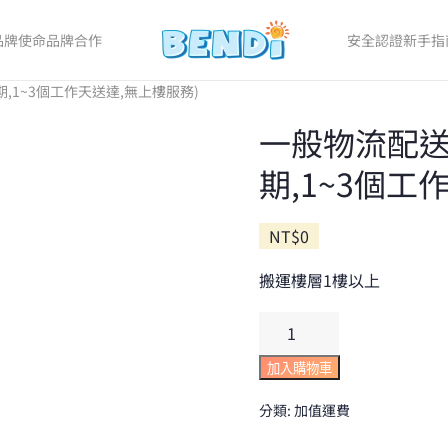
品牌使命
品牌合作
安全認證
新手指
期,1~3個工作天送達,無上樓服務)
一般物流配送
期,1~3個工
NT$
0
搬運樓層1樓以上
一
般
物
加入購物車
流
分類:
加值運費
配
送