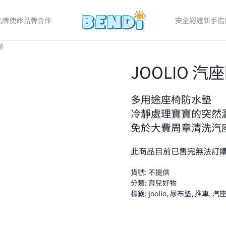
品牌使命
品牌合作
安全認證
新手指
墊
JOOLIO 汽
多用途座椅防水墊
冷靜處理寶寶的突然
免於大費周章清洗汽
此商品目前已售完無法訂
貨號:
不提供
分類:
育兒好物
標籤:
joolio
,
尿布墊
,
推車
,
汽