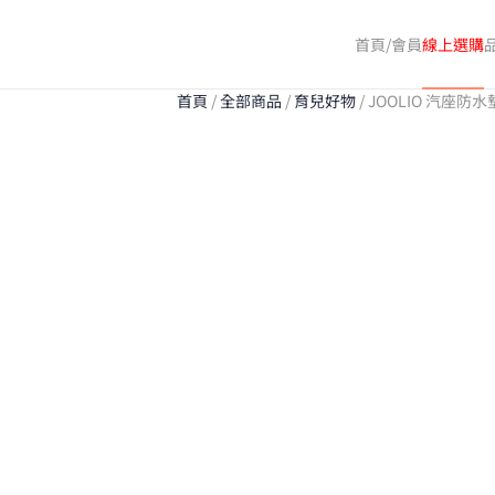
首頁/會員
線上選購
Skip
to
首頁
/
全部商品
/
育兒好物
/ JOOLIO 汽座防水
main
content