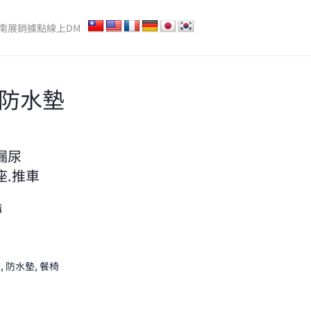
南
展銷據點
線上DM
座防水墊
漏尿
座.推車
購
座
,
防水墊
,
餐椅