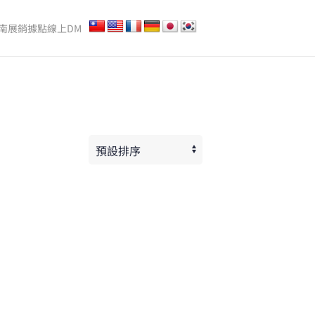
南
展銷據點
線上DM