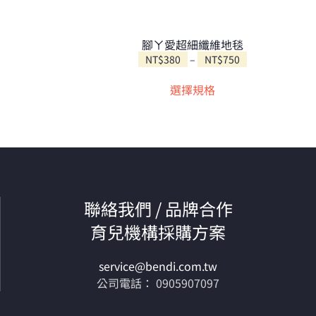
腳ㄚ愛超細纖維地毯
價
NT$
380
–
NT$
750
此
格
選擇規格
範
產
圍：
品
NT$380
有
到
多
NT$750
種
款
式。
聯絡我們 / 品牌合作
可
在
育兒機構採購方案
產
品
service@bendi.com.tw
頁
公司電話： 0905907097
面
選