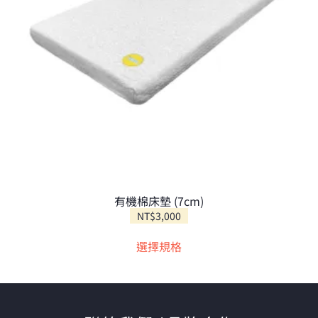
有機棉床墊 (7cm)
NT$
3,000
此
選擇規格
產
品
有
多
種