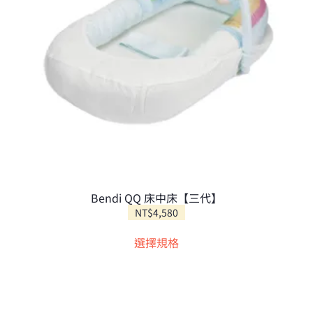
Bendi QQ 床中床【三代】
NT$
4,580
此
選擇規格
產
品
有
多
種