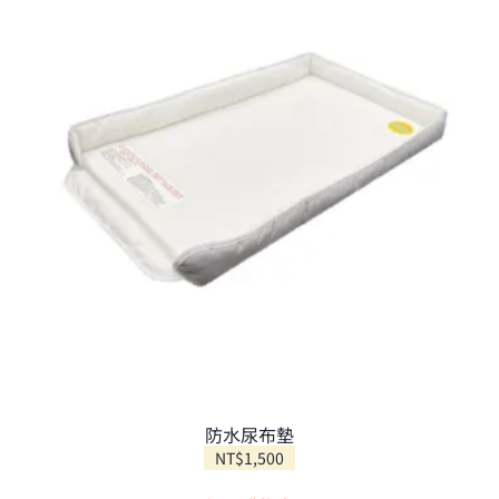
款
式。
可
在
產
品
頁
面
選
擇
選
項
防水尿布墊
NT$
1,500