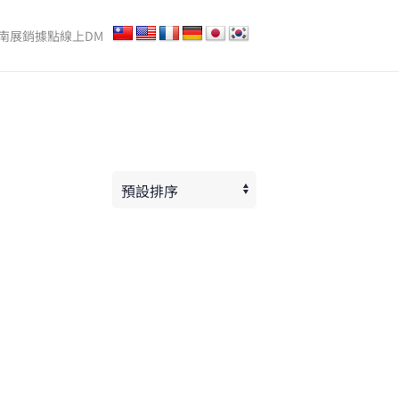
南
展銷據點
線上DM