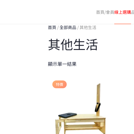
首頁/會員
線上選購
Skip
to
首頁
/
全部商品
/ 其他生活
main
其他生活
content
顯示單一結果
特價