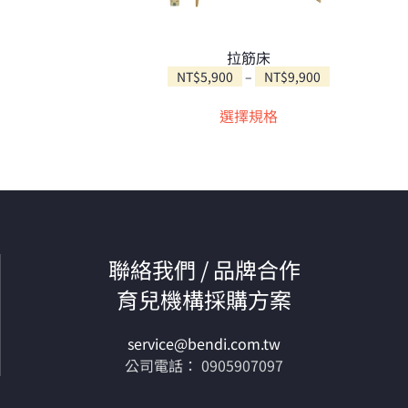
拉筋床
價
NT$
5,900
–
NT$
9,900
此
格
選擇規格
範
產
圍：
品
NT$5,900
有
到
多
NT$9,900
種
款
式。
聯絡我們 / 品牌合作
可
在
育兒機構採購方案
產
品
service@bendi.com.tw
頁
公司電話： 0905907097
面
選